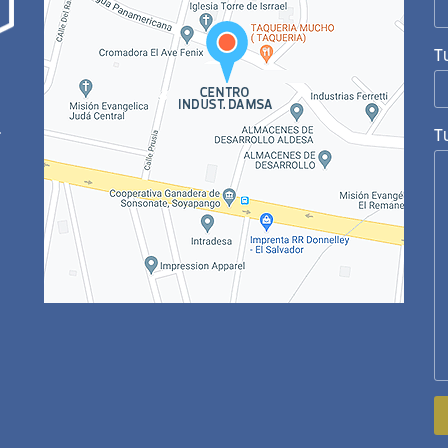
T
.
T