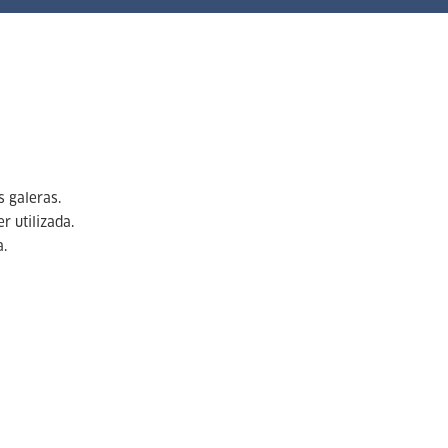
s galeras.
r utilizada.
a.