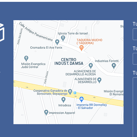
T
T
.
T